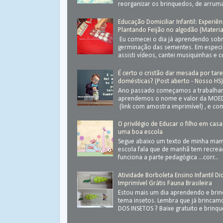
reorganizar os brinquedos, de arrumar
Educação Domiciliar Infantil: Experiên
Plantando Feijão no algodão (Materia
Eu comecei o dia já aprendendo sob
germinação das sementes. Em especial
assisti vídeos, cantei musiquinhas e c
É certo o cristão dar mesada por tar
domésticas? (Post aberto - Nosso HS
Ano passado começamos a trabalhar
aprendemos o nome e valor da MOED
(link com amostra imprimível) , e com
O privilégio de Educar o filho em casa
uma boa escola
Segue abaixo um texto de minha ma
escola fala que de manhã tem recrea
funciona a parte pedagógica ...corr...
Atividade Borboleta Ensino Infantil Di
Imprimível Grátis Fauna Brasileira
Estou mais um dia aprendendo e bri
tema insetos. Lembra que já brinca
DOS INSETOS ? Baixe gratuito e brinque 