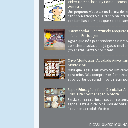
Vídeo Homeschooling Como Começa
Domiciliar
Um pequeno vídeo como forma de ret
carinho e atenção que tenho na inter
das famílias e amigos que se dedica
Sistema Solar: Construindo Maquete
Infantil - Reciclagem
Agora que nós já aprendemos e vimos
do sistema solar, e eu já gosto muit
(*planetas), então nós fizem...
Crivo Montessori Atividade Aniversár
Montessori
Olha que legal. Meu vovô fez um criv
para mim. Nós compramos 2 metros 
após cortar quadradinhos de 2cm por
Sapos Educação Infantil Domiciliar An
Brasileira Coordenação Motora
E esta semana brincamos com o tema
sapos. Este é o ciclo de vida do SAP
ficou nossa roda! Você p...
DICAS HOMESCHOOLING.