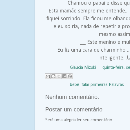
Chamou o papai e disse qu
Esta mamãe sempre me entende... 
fiquei sorrindo. Ela ficou me olha
e eu só ria, nada de repetir a pr
mesmo assim 
__ Este menino é mui
Eu fiz uma cara de charminho .
inteligente...
U
Postado por
Glaucia Mizuki
às
quinta-feira, 
Marcadores:
bebê
,
falar primeiras Palavras
Nenhum comentário:
Postar um comentário
Será uma alegria ler seu comentário...