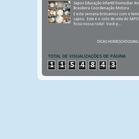
Sapos Educação Infantil Domiciliar An
Brasileira Coordenação Motora
E esta semana brincamos com o tema
sapos. Este é o ciclo de vida do SAP
ficou nossa roda! Você p...
DICAS HOMESCHOOLING.
TOTAL DE VISUALIZAÇÕES DE PÁGINA
1
1
5
4
8
4
3