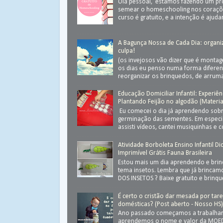
Olá pessoal, estamos fazendo um pr
semear o homeschooling nos coraçõ
curso é gratuito, e a intenção é ajudar.
A Bagunça Nossa de Cada Dia: organ
culpa!
(os invejosos vão dizer que é monta
os dias eu penso numa forma diferen
reorganizar os brinquedos, de arrumar
Educação Domiciliar Infantil: Experiên
Plantando Feijão no algodão (Materia
Eu comecei o dia já aprendendo sob
germinação das sementes. Em especial
assisti vídeos, cantei musiquinhas e c
Atividade Borboleta Ensino Infantil Di
Imprimível Grátis Fauna Brasileira
Estou mais um dia aprendendo e bri
tema insetos. Lembra que já brinca
DOS INSETOS ? Baixe gratuito e brinque 
É certo o cristão dar mesada por tar
domésticas? (Post aberto - Nosso HS
Ano passado começamos a trabalhar
aprendemos o nome e valor da MOED