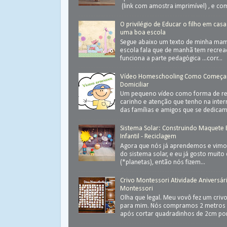
(link com amostra imprimível) , e com
O privilégio de Educar o filho em casa
uma boa escola
Segue abaixo um texto de minha ma
escola fala que de manhã tem recrea
funciona a parte pedagógica ...corr...
Vídeo Homeschooling Como Começa
Domiciliar
Um pequeno vídeo como forma de ret
carinho e atenção que tenho na inter
das famílias e amigos que se dedica
Sistema Solar: Construindo Maquete
Infantil - Reciclagem
Agora que nós já aprendemos e vimos
do sistema solar, e eu já gosto muit
(*planetas), então nós fizem...
Crivo Montessori Atividade Aniversár
Montessori
Olha que legal. Meu vovô fez um criv
para mim. Nós compramos 2 metros 
após cortar quadradinhos de 2cm por