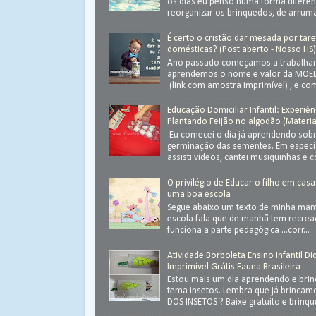
os dias eu penso numa forma diferen
reorganizar os brinquedos, de arrumar
É certo o cristão dar mesada por tar
domésticas? (Post aberto - Nosso HS
Ano passado começamos a trabalhar
aprendemos o nome e valor da MOED
(link com amostra imprimível) , e com
Educação Domiciliar Infantil: Experiên
Plantando Feijão no algodão (Materia
Eu comecei o dia já aprendendo sob
germinação das sementes. Em especial
assisti vídeos, cantei musiquinhas e c
O privilégio de Educar o filho em casa
uma boa escola
Segue abaixo um texto de minha ma
escola fala que de manhã tem recrea
funciona a parte pedagógica ...corr...
Atividade Borboleta Ensino Infantil Di
Imprimível Grátis Fauna Brasileira
Estou mais um dia aprendendo e bri
tema insetos. Lembra que já brinca
DOS INSETOS ? Baixe gratuito e brinque 