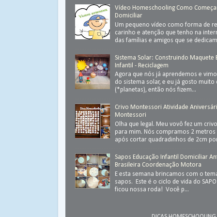
Vídeo Homeschooling Como Começa
Domiciliar
Um pequeno vídeo como forma de ret
carinho e atenção que tenho na inter
das famílias e amigos que se dedica
Sistema Solar: Construindo Maquete
Infantil - Reciclagem
Agora que nós já aprendemos e vimos
do sistema solar, e eu já gosto muit
(*planetas), então nós fizem...
Crivo Montessori Atividade Aniversár
Montessori
Olha que legal. Meu vovô fez um criv
para mim. Nós compramos 2 metros 
após cortar quadradinhos de 2cm por
Sapos Educação Infantil Domiciliar An
Brasileira Coordenação Motora
E esta semana brincamos com o tema
sapos. Este é o ciclo de vida do SAP
ficou nossa roda! Você p...
DICAS HOMESCHOOLING.