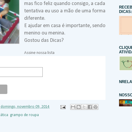
mas fico feliz quando consigo, a cada
RECEB
tentativa eu uso a mão de uma forma
DICAS:
diferente.
E ajudar em casa é importante, sendo
menino ou menina.
Gostou das Dicas?
CLIQU
ATIVI
Assine nossa lista
NRELA
NOSSO
s
domingo, novembro 09, 2014
rática
,
grampo de roupa