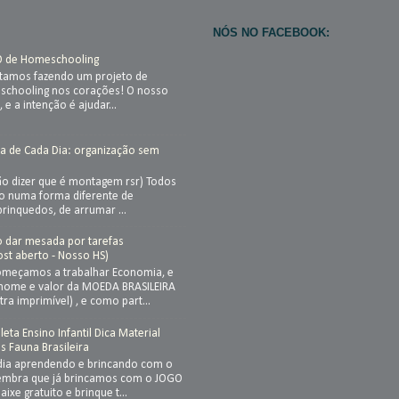
NÓS NO FACEBOOK:
O de Homeschooling
stamos fazendo um projeto de
chooling nos corações! O nosso
, e a intenção é ajudar...
a de Cada Dia: organização sem
ão dizer que é montagem rsr) Todos
so numa forma diferente de
brinquedos, de arrumar ...
ão dar mesada por tarefas
st aberto - Nosso HS)
meçamos a trabalhar Economia, e
nome e valor da MOEDA BRASILEIRA
ra imprimível) , e como part...
eta Ensino Infantil Dica Material
is Fauna Brasileira
dia aprendendo e brincando com o
Lembra que já brincamos com o JOGO
ixe gratuito e brinque t...