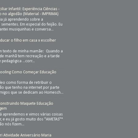
iar Infantil: Experiência Ciências -
o no algodão (Material - IMPRIMA)
ia já aprendendo sobre a
sementes. Em especial do feijão. Eu
cantei musiquinhas e conversa...
Educar o filho em casa x escolher
a
um texto de minha mamãe: Quando a
 de manhã tem recreação e a tarde
 pedagógica ...corr...
ooling Como Começar Educação
eo como forma de retribuir o
ão que tenho na internet por parte
amigos que se dedicam ao Homesch...
 Construindo Maquete Educação
lagem
já aprendemos e vimos várias coisas
r, e eu já gosto muito dos "AMETAS"*
ão nós fizem...
i Atividade Aniversário Maria