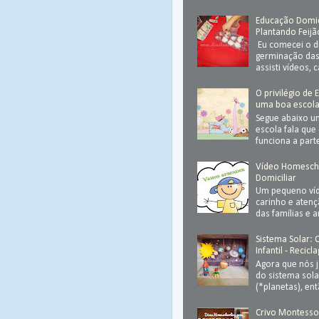
Educação Domicil
Plantando Feijã
Eu comecei o d
germinação das 
assisti vídeos, 
O privilégio de 
uma boa escol
Segue abaixo 
escola fala que
funciona a parte
Vídeo Homesch
Domiciliar
Um pequeno víd
carinho e atenç
das famílias e 
Sistema Solar:
Infantil - Recic
Agora que nós 
do sistema sola
(*planetas), ent
Crivo Montessor