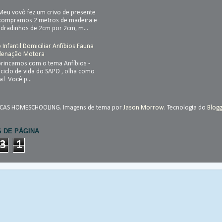
 Meu vovô fez um crivo de presente
 compramos 2 metros de madeira e
adradinhos de 2cm por 2cm, m...
Infantil Domiciliar Anfíbios Fauna
rdenação Motora
brincamos com o tema Anfíbios -
 ciclo de vida do SAPO , olha como
a! Você p...
ICAS HOMESCHOOLING. Imagens de tema por
Jason Morrow
. Tecnologia do
Blogg
S DE PÁGINA
3
1