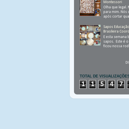
Montessori
Olha que legal.
para mim. Nós
após cortar qu
Sapos Educação 
Brasileira Coo
E esta semana 
sapos. Este é o
ficou nossa rod
D
TOTAL DE VISUALIZAÇÕE
1
1
5
4
7