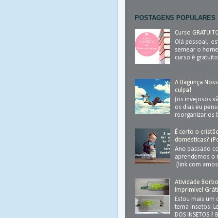
POSTAGENS POPULARES
Curso GRATUIT
Olá pessoal, e
semear o homes
curso é gratuito
A Bagunça Noss
culpa!
(os invejosos v
os dias eu pen
reorganizar os 
É certo o crist
domésticas? (Po
Ano passado co
aprendemos o 
(link com amost
Atividade Borbol
Imprimível Grát
Estou mais um 
tema insetos. 
DOS INSETOS ? Ba