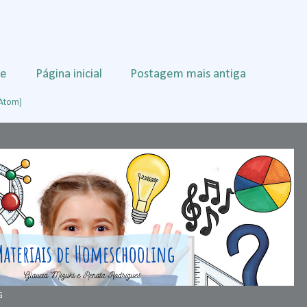
te
Página inicial
Postagem mais antiga
(Atom)
G