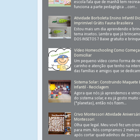
escola fala que de manhã tem recrea
funciona a parte pedagógica ...corr...
Atividade Borboleta Ensino Infantil Di
Imprimível Grátis Fauna Brasileira
Estou mais um dia aprendendo e bri
tema insetos. Lembra que já brinca
DOS INSETOS ? Baixe gratuito e brinque 
Vídeo Homeschooling Como Começa
Domiciliar
Um pequeno vídeo como forma de ret
carinho e atenção que tenho na inter
das famílias e amigos que se dedica
Sistema Solar: Construindo Maquete
Infantil - Reciclagem
Agora que nós já aprendemos e vimos
do sistema solar, e eu já gosto muit
(*planetas), então nós fizem...
Crivo Montessori Atividade Aniversár
Montessori
Olha que legal. Meu vovô fez um criv
para mim. Nós compramos 2 metros 
após cortar quadradinhos de 2cm por