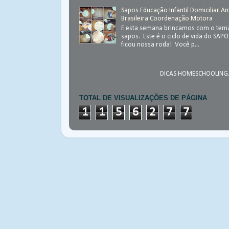
Sapos Educação Infantil Domiciliar An
Brasileira Coordenação Motora
E esta semana brincamos com o tema
sapos. Este é o ciclo de vida do SAP
ficou nossa roda! Você p...
DICAS HOMESCHOOLING.
TOTAL DE VISUALIZAÇÕES DE PÁGINA
1
1
5
6
2
7
7