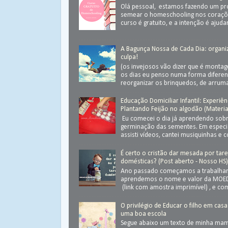
Olá pessoal, estamos fazendo um pr
semear o homeschooling nos coraçõ
curso é gratuito, e a intenção é ajudar.
A Bagunça Nossa de Cada Dia: organ
culpa!
(os invejosos vão dizer que é monta
os dias eu penso numa forma diferen
reorganizar os brinquedos, de arrumar
Educação Domiciliar Infantil: Experiên
Plantando Feijão no algodão (Materia
Eu comecei o dia já aprendendo sob
germinação das sementes. Em especial
assisti vídeos, cantei musiquinhas e c
É certo o cristão dar mesada por tar
domésticas? (Post aberto - Nosso HS
Ano passado começamos a trabalhar
aprendemos o nome e valor da MOED
(link com amostra imprimível) , e com
O privilégio de Educar o filho em casa
uma boa escola
Segue abaixo um texto de minha ma