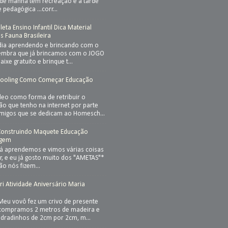
 de manhã tem recreação e a tarde
 pedagógica ...corr...
eta Ensino Infantil Dica Material
is Fauna Brasileira
dia aprendendo e brincando com o
Lembra que já brincamos com o JOGO
ixe gratuito e brinque t...
ooling Como Começar Educação
eo como forma de retribuir o
ão que tenho na internet por parte
amigos que se dedicam ao Homesch...
 Construindo Maquete Educação
lagem
já aprendemos e vimos várias coisas
r, e eu já gosto muito dos "AMETAS"*
ão nós fizem...
i Atividade Aniversário Maria
 Meu vovô fez um crivo de presente
 compramos 2 metros de madeira e
adradinhos de 2cm por 2cm, m...