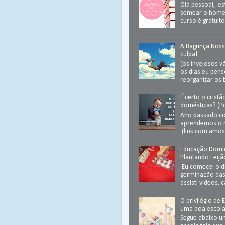
Olá pessoal, e
semear o homes
curso é gratuito
A Bagunça Noss
culpa!
(os invejosos v
os dias eu pen
reorganizar os 
É certo o crist
domésticas? (Po
Ano passado co
aprendemos o 
(link com amost
Educação Domicil
Plantando Feijã
Eu comecei o d
germinação das 
assisti vídeos, 
O privilégio de 
uma boa escol
Segue abaixo 