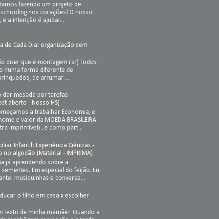
stamos fazendo um projeto de
chooling nos corações! O nosso
, e a intenção é ajudar...
a de Cada Dia: organização sem
ão dizer que é montagem rsr) Todos
so numa forma diferente de
brinquedos, de arrumar ...
ão dar mesada por tarefas
st aberto - Nosso HS)
meçamos a trabalhar Economia, e
nome e valor da MOEDA BRASILEIRA
ra imprimível) , e como part...
iar Infantil: Experiência Ciências -
o no algodão (Material - IMPRIMA)
ia já aprendendo sobre a
sementes. Em especial do feijão. Eu
cantei musiquinhas e conversa...
Educar o filho em casa x escolher
a
um texto de minha mamãe: Quando a