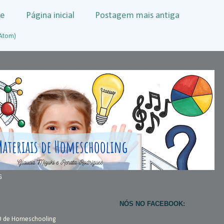
te
Página inicial
Postagem mais antiga
(Atom)
G
NÓS NO FACEBOOK:
O de Homeschooling