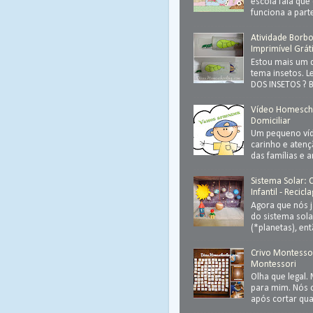
escola fala que
funciona a parte
Atividade Borbol
Imprimível Grát
Estou mais um 
tema insetos. 
DOS INSETOS ? Ba
Vídeo Homesch
Domiciliar
Um pequeno víd
carinho e atenç
das famílias e 
Sistema Solar:
Infantil - Recic
Agora que nós 
do sistema sola
(*planetas), ent
Crivo Montessor
Montessori
Olha que legal.
para mim. Nós
após cortar qu