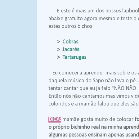
E este é mais um dos nossos lapboo
abaixe gratuito agora mesmo e teste o
estes outros bichos:
>
Cobras
>
Jacarés
>
Tartarugas
Eu comecei a aprender mais sobre os a
daquela música do Sapo não lava o pé.
tentar cantar que eu já falo "NÃO NÃO
Então nós não cantamos mas vimos víde
coloridos e a mamãe falou que eles sã
DICA:
mamãe gosta muito de colocar
f
o próprio bichinho real na minha apren
algumas pessoas ensinam apenas usan