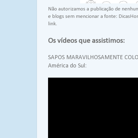
Não autorizamos a publicação de nenhum
e blogs sem mencionar a fonte: DicasHo
link.
Os vídeos que assistimos:
SAPOS MARAVILHOSAMENTE COLORI
América do Sul: