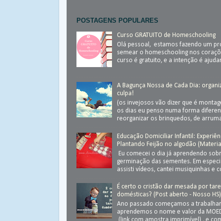
POSTAGENS POPULARES
Curso GRATUITO de Homeschooling
Olá pessoal, estamos fazendo um pr
semear o homeschooling nos coraçõ
curso é gratuito, e a intenção é ajudar.
A Bagunça Nossa de Cada Dia: organ
culpa!
(os invejosos vão dizer que é monta
os dias eu penso numa forma diferen
reorganizar os brinquedos, de arrumar
Educação Domiciliar Infantil: Experiên
Plantando Feijão no algodão (Materia
Eu comecei o dia já aprendendo sob
germinação das sementes. Em especial
assisti vídeos, cantei musiquinhas e c
É certo o cristão dar mesada por tar
domésticas? (Post aberto - Nosso HS
Ano passado começamos a trabalhar
aprendemos o nome e valor da MOED
(link com amostra imprimível) , e com