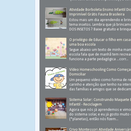
Atividade Borboleta Ensino Infantil Di
Imprimível Grátis Fauna Brasileira
Estou mais um dia aprendendo e bri
tema insetos. Lembra que já brinca
DOS INSETOS ? Baixe gratuito e brinque 
O privilégio de Educar o filho em casa
uma boa escola
Segue abaixo um texto de minha ma
escola fala que de manhã tem recrea
funciona a parte pedagógica ...corr...
Vídeo Homeschooling Como Começa
Domiciliar
Um pequeno vídeo como forma de ret
carinho e atenção que tenho na inter
das famílias e amigos que se dedica
Sistema Solar: Construindo Maquete
Infantil - Reciclagem
Agora que nós já aprendemos e vimos
do sistema solar, e eu já gosto muit
(*planetas), então nós fizem...
Crivo Montessori Atividade Aniversár