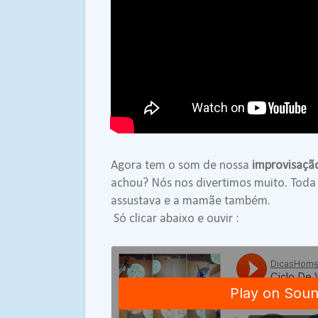
Agora tem o som de nossa
improvisaçã
achou? Nós nos divertimos muito. Toda
assustava e a mamãe também.
Só clicar abaixo e ouvir :