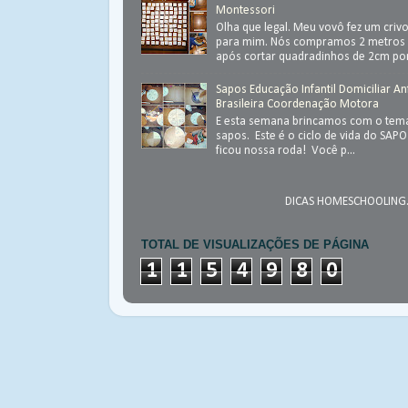
Montessori
Olha que legal. Meu vovô fez um criv
para mim. Nós compramos 2 metros 
após cortar quadradinhos de 2cm por
Sapos Educação Infantil Domiciliar An
Brasileira Coordenação Motora
E esta semana brincamos com o tema
sapos. Este é o ciclo de vida do SAP
ficou nossa roda! Você p...
DICAS HOMESCHOOLING.
TOTAL DE VISUALIZAÇÕES DE PÁGINA
1
1
5
4
9
8
0