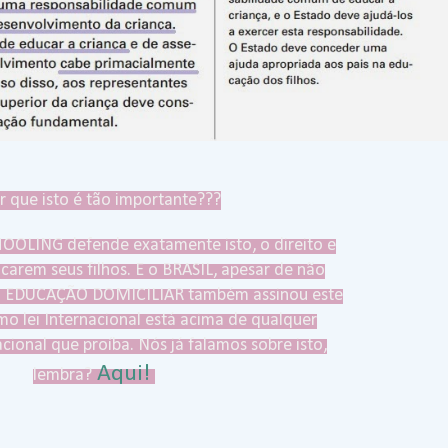
r que isto é tão importante???
LING defende exatamente isto, o direito e
carem seus filhos. E o BRASIL, apesar de não
 da EDUCAÇÃO DOMICILIAR também assinou este
o lei Internacional está acima de qualquer
ional que proíba. Nós já falamos sobre isto,
Aqui!
lembra?