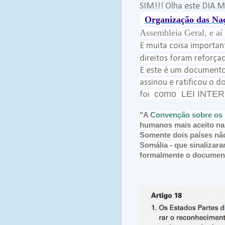
SIM!!! Olha este DIA 
Organização das Na
Assembleia Geral, e aí
E muita coisa important
direitos foram reforça
E este é um documento
assinou e ratificou o 
como LEI INTE
foi
"A
Convenção sobre os D
humanos mais aceito na h
Somente dois países não
Somália - que sinalizara
formalmente o documen