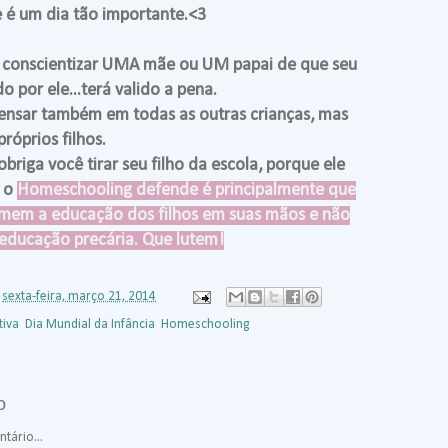
e é um dia tão importante.<3
a conscientizar UMA mãe ou UM papai de que seu
o por ele...terá valido a pena.
pensar também em todas as outras crianças, mas
róprios filhos.
riga você tirar seu filho da escola, porque ele
e o
Homeschooling defende é principalmente que
mem a educação dos filhos em suas mãos e não
ducação precária. Que lutem!
s
sexta-feira, março 21, 2014
iva
,
Dia Mundial da Infância
,
Homeschooling
o
tário...