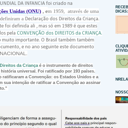
MUNDIAL DA INFANCIA foi criado na
RECEB
ções Unidas (ONU)
, e
m 1959, através de uma
DICAS:
 definiram a
Declaração dos Direitos da Criança.
e foi definida ali , mas só em 1989 é que estes
dos pela
CONVENÇÃO dos DIREITOS da CRIANÇA.
 muito importante. O Brasil também também
CLIQU
documento, e no ano seguinte este documento
ATIVI
RNACIONAL.
ireitos da Criança
é o instrumento de direitos
istória universal. Foi ratificado por 193 países.
 ratificaram a Convenção: os Estados Unidos e a
NRELA
m sua intenção de ratificar a Convenção ao assinar
to."
NOSSO