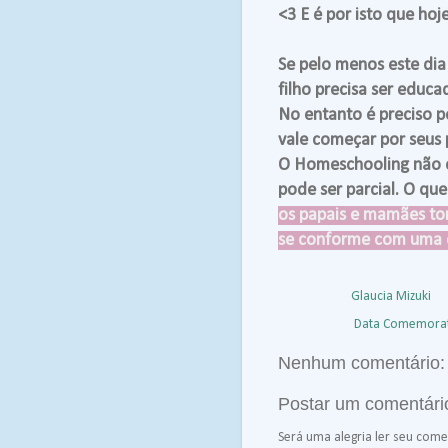
<3 E é por isto que hoj
Se pelo menos este di
filho precisa ser educad
No entanto é preciso 
vale começar por seus p
O Homeschooling não ob
pode ser parcial. O qu
os papais e mamães to
se conforme com uma e
Postado por
Glaucia Mizuki
à
Marcadores:
Data Comemorat
Nenhum comentário:
Postar um comentári
Será uma alegria ler seu comen