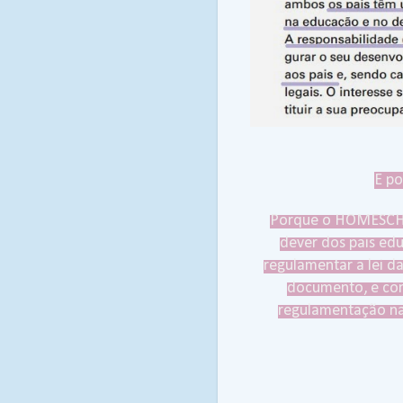
E po
Porque o HOMESCHOO
dever dos pais edu
regulamentar a lei
documento, e com
regulamentação nac