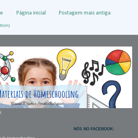
te
Página inicial
Postagem mais antiga
(Atom)
G
NÓS NO FACEBOOK: