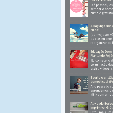
Curso GRATUIT
Olá pessoal, e
semear o homes
curso é gratuito
A Bagunça Noss
culpa!
(os invejosos v
os dias eu pen
reorganizar os 
Educação Domicil
Plantando Feijã
Eu comecei o d
germinação das 
assisti vídeos, 
É certo o crist
domésticas? (Po
Ano passado co
aprendemos o 
(link com amost
Atividade Borbol
Imprimível Grát
Estou mais um 