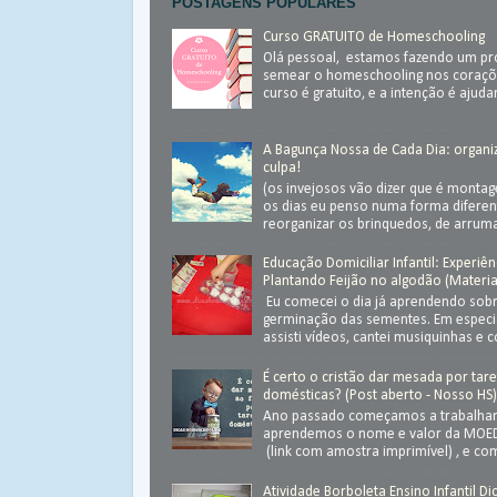
POSTAGENS POPULARES
Curso GRATUITO de Homeschooling
Olá pessoal, estamos fazendo um pr
semear o homeschooling nos coraçõ
curso é gratuito, e a intenção é ajudar.
A Bagunça Nossa de Cada Dia: organ
culpa!
(os invejosos vão dizer que é monta
os dias eu penso numa forma diferen
reorganizar os brinquedos, de arrumar
Educação Domiciliar Infantil: Experiên
Plantando Feijão no algodão (Materia
Eu comecei o dia já aprendendo sob
germinação das sementes. Em especial
assisti vídeos, cantei musiquinhas e c
É certo o cristão dar mesada por tar
domésticas? (Post aberto - Nosso HS
Ano passado começamos a trabalhar
aprendemos o nome e valor da MOED
(link com amostra imprimível) , e com
Atividade Borboleta Ensino Infantil Di