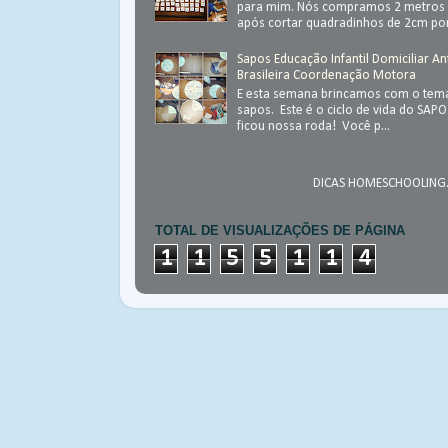
para mim. Nós compramos 2 metros 
após cortar quadradinhos de 2cm por
Sapos Educação Infantil Domiciliar An
Brasileira Coordenação Motora
E esta semana brincamos com o tema
sapos. Este é o ciclo de vida do SAP
ficou nossa roda! Você p...
DICAS HOMESCHOOLING.
TOTAL DE VISUALIZAÇÕES DE PÁGINA
1
1
5
5
1
1
4