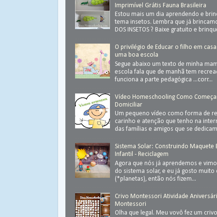
Imprimível Grátis Fauna Brasileira
Estou mais um dia aprendendo e bri
tema insetos. Lembra que já brinca
DOS INSETOS ? Baixe gratuito e brinque 
O privilégio de Educar o filho em casa
uma boa escola
Segue abaixo um texto de minha ma
escola fala que de manhã tem recrea
funciona a parte pedagógica ...corr...
Vídeo Homeschooling Como Começa
Domiciliar
Um pequeno vídeo como forma de ret
carinho e atenção que tenho na inter
das famílias e amigos que se dedica
Sistema Solar: Construindo Maquete
Infantil - Reciclagem
Agora que nós já aprendemos e vimos
do sistema solar, e eu já gosto muit
(*planetas), então nós fizem...
Crivo Montessori Atividade Aniversár
Montessori
Olha que legal. Meu vovô fez um criv