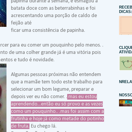
papinha durante a semana, e esmagou a
RECEB
batata doce com as beterrabinhas e foi
DICAS:
acrescentando uma porção de caldo de
feijão até
ficar uma consistência de papinha.
orcer para eu comer um pouquinho pelo menos. .
CLIQU
ATIVI
anto de uma colher grande já é uma vitória pois
mentos e tudo é novidade.
Algumas pessoas próximas não entendem
que a mamãe tem todo este trabalho para
NRELA
selecionar um bom legume, preparar e
NOSSO
depois ver eu não comer. .
mas eu estou
aprendendo...então eu só provo e as vezes
como um pouquinho.. .mas foi assim com a
frutinha e hoje já como metade do potinho
de fruta.
Eu chego lá.