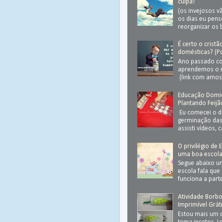
culpa!
(os invejosos v
os dias eu pen
reorganizar os 
É certo o crist
domésticas? (Po
Ano passado co
aprendemos o 
(link com amost
Educação Domicil
Plantando Feijã
Eu comecei o d
germinação das 
assisti vídeos, 
O privilégio de 
uma boa escol
Segue abaixo 
escola fala que
funciona a parte
Atividade Borbol
Imprimível Grát
Estou mais um 