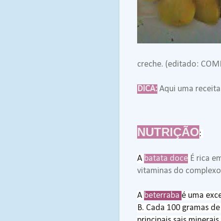
creche. (editado:
COMI
DICA:
Aqui uma receita
NUTRIÇÃO
:
A
batata doce
É rica e
vitaminas do complexo 
A
beterraba
é uma exce
B.
Cada 100 gramas de b
principais sais minerai