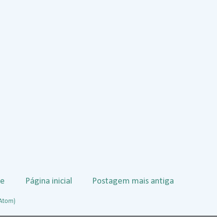
te
Página inicial
Postagem mais antiga
(Atom)