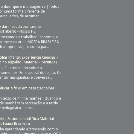
ão dizer que é montagem rsr) Todos
so numa forma diferente de
brinquedos, de arrumar ...
ão dar mesada por tarefas
st aberto - Nosso HS)
meçamos a trabalhar Economia, e
nome e valor da MOEDA BRASILEIRA
ra imprimível) , e como part...
iar Infantil: Experiência Ciências -
o no algodão (Material - IMPRIMA)
ia já aprendendo sobre a
sementes. Em especial do feijão. Eu
cantei musiquinhas e conversa...
Educar o filho em casa x escolher
a
um texto de minha mamãe: Quando a
 de manhã tem recreação e a tarde
 pedagógica ...corr...
eta Ensino Infantil Dica Material
is Fauna Brasileira
dia aprendendo e brincando com o