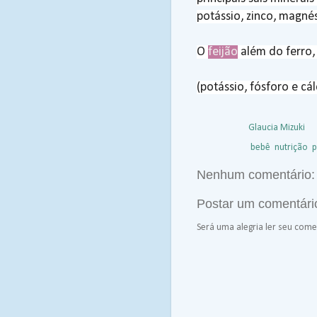
potássio, zinco, magnés
O
feijão
além do ferro, 
(potássio, fósforo e cál
Postado por
Glaucia Mizuki
à
Marcadores:
bebê
,
nutrição
,
p
Nenhum comentário:
Postar um comentári
Será uma alegria ler seu comen