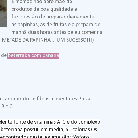
E mamãe não abre mão de
produtos de boa qualidade e
faz questão de preparar diariamente
as papinhas, as de frutas ela prepara de
manhã duas horas antes de eu comer na
 METADE DA PAPINHA. . .UM SUCESSO!!!)
 de
beterraba com banana
m carboidratos e fibras alimentares.Possui
B e C.
lente fonte de vitaminas A, C e do complexo
eterraba possui, em média, 50 calorias.
Os
s encontrados neste legume são: fósforo,