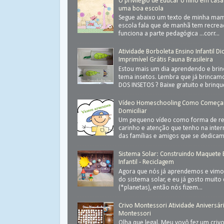
O privilégio de Educar o filho em casa
uma boa escola
Segue abaixo um texto de minha ma
escola fala que de manhã tem recrea
funciona a parte pedagógica ...corr...
Atividade Borboleta Ensino Infantil Di
Imprimível Grátis Fauna Brasileira
Estou mais um dia aprendendo e bri
tema insetos. Lembra que já brinca
DOS INSETOS ? Baixe gratuito e brinque 
Vídeo Homeschooling Como Começa
Domiciliar
Um pequeno vídeo como forma de ret
carinho e atenção que tenho na inter
das famílias e amigos que se dedica
Sistema Solar: Construindo Maquete
Infantil - Reciclagem
Agora que nós já aprendemos e vimos
do sistema solar, e eu já gosto muit
(*planetas), então nós fizem...
Crivo Montessori Atividade Aniversár
Montessori
Olha que legal. Meu vovô fez um criv