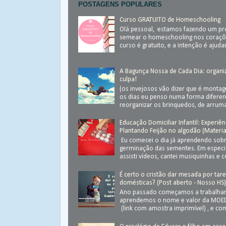
POSTAGENS POPULARES
Curso GRATUITO de Homeschooling
Olá pessoal, estamos fazendo um pr
semear o homeschooling nos coraçõ
curso é gratuito, e a intenção é ajudar.
A Bagunça Nossa de Cada Dia: organ
culpa!
(os invejosos vão dizer que é monta
os dias eu penso numa forma diferen
reorganizar os brinquedos, de arrumar
Educação Domiciliar Infantil: Experiên
Plantando Feijão no algodão (Materia
Eu comecei o dia já aprendendo sob
germinação das sementes. Em especial
assisti vídeos, cantei musiquinhas e c
É certo o cristão dar mesada por tar
domésticas? (Post aberto - Nosso HS
Ano passado começamos a trabalhar
aprendemos o nome e valor da MOED
(link com amostra imprimível) , e com