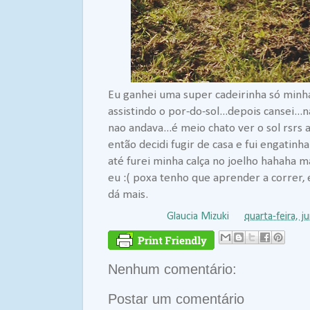
Eu ganhei uma super cadeirinha só minha...
assistindo o por-do-sol...depois cansei..
nao andava...é meio chato ver o sol rsrs a
então decidi fugir de casa e fui engatin
até furei minha calça no joelho hahaha 
eu :( poxa tenho que aprender a correr,
dá mais.
Postado por
Glaucia Mizuki
às
quarta-feira, 
Nenhum comentário:
Postar um comentário