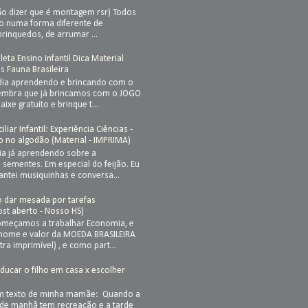
ão dizer que é montagem rsr) Todos
so numa forma diferente de
brinquedos, de arrumar ...
eta Ensino Infantil Dica Material
is Fauna Brasileira
dia aprendendo e brincando com o
Lembra que já brincamos com o JOGO
ixe gratuito e brinque t...
iar Infantil: Experiência Ciências -
o no algodão (Material - IMPRIMA)
ia já aprendendo sobre a
sementes. Em especial do feijão. Eu
cantei musiquinhas e conversa...
ão dar mesada por tarefas
st aberto - Nosso HS)
meçamos a trabalhar Economia, e
nome e valor da MOEDA BRASILEIRA
ra imprimível) , e como part...
Educar o filho em casa x escolher
a
um texto de minha mamãe: Quando a
 de manhã tem recreação e a tarde