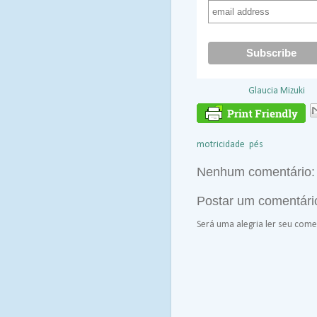
Postado por
Glaucia Mizuki
à
M
motricidade
,
pés
Nenhum comentário:
Postar um comentári
Será uma alegria ler seu comen