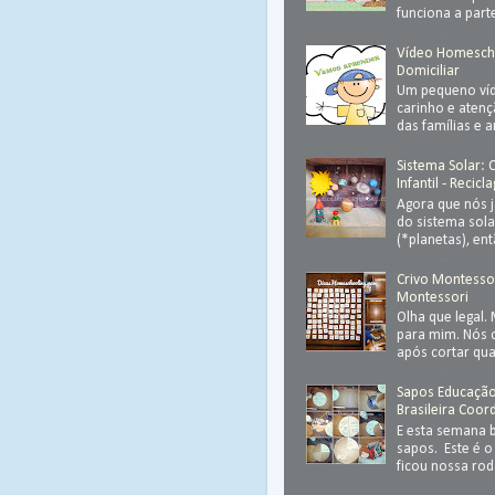
funciona a parte
Vídeo Homesch
Domiciliar
Um pequeno víd
carinho e atenç
das famílias e 
Sistema Solar:
Infantil - Recic
Agora que nós 
do sistema sola
(*planetas), ent
Crivo Montessor
Montessori
Olha que legal.
para mim. Nós
após cortar qu
Sapos Educação 
Brasileira Coo
E esta semana 
sapos. Este é o
ficou nossa rod