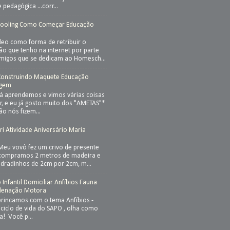
 pedagógica ...corr...
ooling Como Começar Educação
eo como forma de retribuir o
ão que tenho na internet por parte
amigos que se dedicam ao Homesch...
 Construindo Maquete Educação
lagem
já aprendemos e vimos várias coisas
r, e eu já gosto muito dos "AMETAS"*
ão nós fizem...
i Atividade Aniversário Maria
 Meu vovô fez um crivo de presente
 compramos 2 metros de madeira e
adradinhos de 2cm por 2cm, m...
Infantil Domiciliar Anfíbios Fauna
rdenação Motora
brincamos com o tema Anfíbios -
 ciclo de vida do SAPO , olha como
a! Você p...