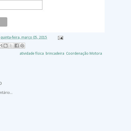
s
quinta-feira, março 05, 2015
arcadores:
atividade física
,
brincadeira
,
Coordenação Motora
,
o
tário...