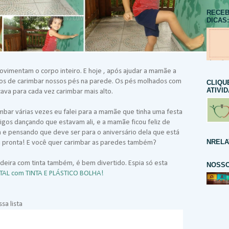
RECEB
DICAS:
ovimentam o corpo inteiro. E hoje , após ajudar a mamãe a
mos de carimbar nossos pés na parede. Os pés molhados com
CLIQU
ATIVI
ava para cada vez carimbar mais alto.
mbar várias vezes eu falei para a mamãe que tinha uma festa
igos dançando que estavam ali, e a mamãe ficou feliz de
 e pensando que deve ser para o aniversário dela que está
NRELA
á pronta! E você quer carimbar as paredes também?
adeira com tinta também, é bem divertido. Espia só esta
NOSSO
AL com TINTA E PLÁSTICO BOLHA!
sa lista