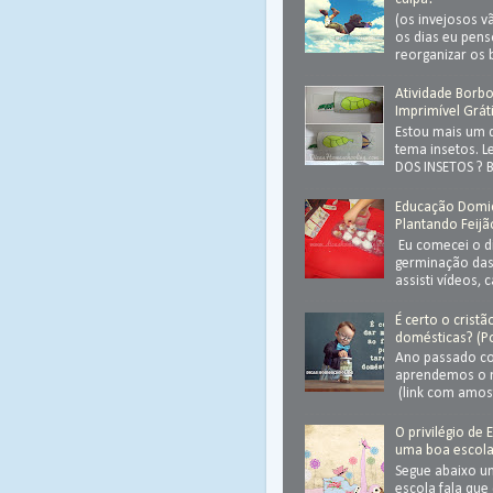
(os invejosos v
os dias eu pen
reorganizar os 
Atividade Borbol
Imprimível Grát
Estou mais um 
tema insetos. 
DOS INSETOS ? Ba
Educação Domicil
Plantando Feijã
Eu comecei o d
germinação das 
assisti vídeos, 
É certo o crist
domésticas? (Po
Ano passado co
aprendemos o 
(link com amost
O privilégio de 
uma boa escol
Segue abaixo 
escola fala que