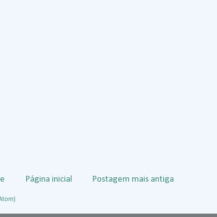
te
Página inicial
Postagem mais antiga
(Atom)