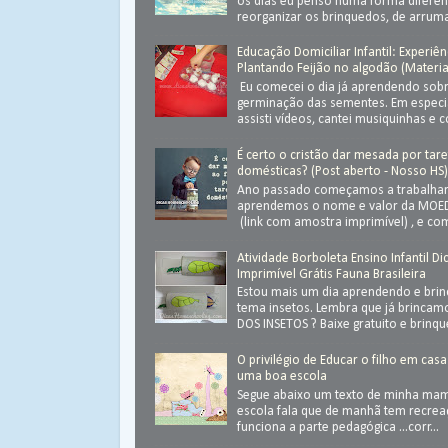
os dias eu penso numa forma diferen
reorganizar os brinquedos, de arrumar
Educação Domiciliar Infantil: Experiên
Plantando Feijão no algodão (Materia
Eu comecei o dia já aprendendo sob
germinação das sementes. Em especial
assisti vídeos, cantei musiquinhas e c
É certo o cristão dar mesada por tar
domésticas? (Post aberto - Nosso HS
Ano passado começamos a trabalhar
aprendemos o nome e valor da MOED
(link com amostra imprimível) , e com
Atividade Borboleta Ensino Infantil Di
Imprimível Grátis Fauna Brasileira
Estou mais um dia aprendendo e bri
tema insetos. Lembra que já brinca
DOS INSETOS ? Baixe gratuito e brinque 
O privilégio de Educar o filho em casa
uma boa escola
Segue abaixo um texto de minha ma
escola fala que de manhã tem recrea
funciona a parte pedagógica ...corr...