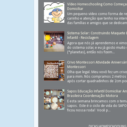
Vídeo Homeschooling Como Começa
Domiciliar
Um pequeno vídeo como forma de ret
carinho e atenção que tenho na inter
das famílias e amigos que se dedica
Sistema Solar: Construindo Maquete
Infantil - Reciclagem
Agora que nós já aprendemos e vimos
do sistema solar, e eu já gosto muit
(*planetas), então nós fizem...
Crivo Montessori Atividade Aniversár
Montessori
Olha que legal. Meu vovô fez um criv
para mim. Nós compramos 2 metros 
após cortar quadradinhos de 2cm por
Sapos Educação Infantil Domiciliar An
Brasileira Coordenação Motora
E esta semana brincamos com o tema
sapos. Este é o ciclo de vida do SAP
ficou nossa roda! Você p...
DICAS HOMESCHOOLING.