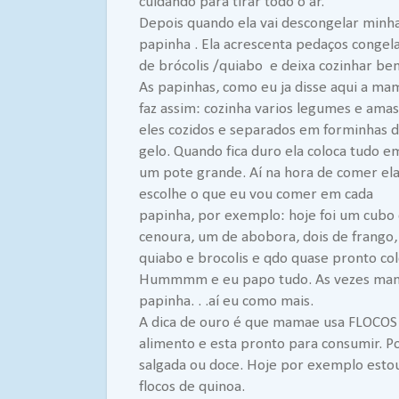
cuidando para tirar todo o ar.
Depois quando ela vai descongelar minh
papinha . Ela acrescenta pedaços congel
de brócolis /quiabo e deixa cozinhar be
As papinhas, como eu ja disse aqui a ma
faz assim: cozinha varios legumes e ama
eles cozidos e separados em forminhas 
gelo. Quando fica duro ela coloca tudo e
um pote grande. Aí na hora de comer el
escolhe o que eu vou comer em cada
papinha, por exemplo: hoje foi um cubo
cenoura, um de abobora, dois de frango,
quiabo e brocolis e qdo quase pronto col
Hummmm e eu papo tudo. As vezes mama
papinha. . .aí eu como mais.
A dica de ouro é que mamae usa FLOCOS
alimento e esta pronto para consumir. P
salgada ou doce. Hoje por exemplo esto
flocos de quinoa.