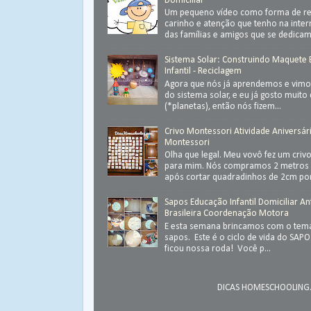
Domiciliar
Um pequeno vídeo como forma de ret
carinho e atenção que tenho na inter
das famílias e amigos que se dedica
Sistema Solar: Construindo Maquete
Infantil - Reciclagem
Agora que nós já aprendemos e vimos
do sistema solar, e eu já gosto muit
(*planetas), então nós fizem...
Crivo Montessori Atividade Aniversár
Montessori
Olha que legal. Meu vovô fez um criv
para mim. Nós compramos 2 metros 
após cortar quadradinhos de 2cm por
Sapos Educação Infantil Domiciliar An
Brasileira Coordenação Motora
E esta semana brincamos com o tema
sapos. Este é o ciclo de vida do SAP
ficou nossa roda! Você p...
DICAS HOMESCHOOLING.