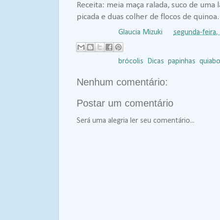
Receita: meia maça ralada, suco de uma 
picada e duas colher de flocos de qui
Postado por
Glaucia Mizuki
às
segunda-feira,
Marcadores:
brócolis
,
Dicas
,
papinhas
,
quiab
Nenhum comentário:
Postar um comentário
Será uma alegria ler seu comentário...