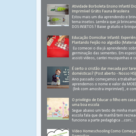
Atividade Borboleta Ensino Infantil Di
Imprimível Grátis Fauna Brasileira
Estou mais um dia aprendendo e bri
tema insetos. Lembra que já brinca
DOS INSETOS ? Baixe gratuito e brinque 
Educação Domiciliar Infantil: Experiên
Plantando Feijão no algodão (Materia
Eu comecei o dia já aprendendo sob
germinação das sementes. Em especial
assisti vídeos, cantei musiquinhas e c
É certo o cristão dar mesada por tar
domésticas? (Post aberto - Nosso HS
Ano passado começamos a trabalhar
aprendemos o nome e valor da MOED
(link com amostra imprimível) , e com
O privilégio de Educar o filho em casa
uma boa escola
Segue abaixo um texto de minha ma
escola fala que de manhã tem recrea
funciona a parte pedagógica ...corr...
Vídeo Homeschooling Como Começa