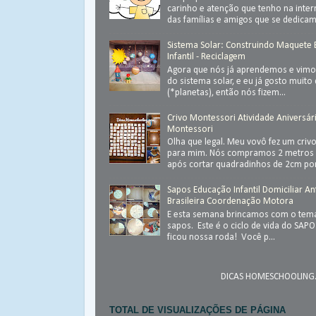
carinho e atenção que tenho na inter
das famílias e amigos que se dedica
Sistema Solar: Construindo Maquete
Infantil - Reciclagem
Agora que nós já aprendemos e vimos
do sistema solar, e eu já gosto muit
(*planetas), então nós fizem...
Crivo Montessori Atividade Aniversár
Montessori
Olha que legal. Meu vovô fez um criv
para mim. Nós compramos 2 metros 
após cortar quadradinhos de 2cm por
Sapos Educação Infantil Domiciliar An
Brasileira Coordenação Motora
E esta semana brincamos com o tema
sapos. Este é o ciclo de vida do SAP
ficou nossa roda! Você p...
DICAS HOMESCHOOLING.
TOTAL DE VISUALIZAÇÕES DE PÁGINA