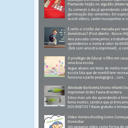
Plantando Feijão no algodão (Materia
Eu comecei o dia já aprendendo sob
germinação das sementes. Em especial
assisti vídeos, cantei musiquinhas e c
É certo o cristão dar mesada por tar
domésticas? (Post aberto - Nosso HS
Ano passado começamos a trabalhar
aprendemos o nome e valor da MOED
(link com amostra imprimível) , e com
O privilégio de Educar o filho em casa
uma boa escola
Segue abaixo um texto de minha ma
escola fala que de manhã tem recrea
funciona a parte pedagógica ...corr...
Atividade Borboleta Ensino Infantil Di
Imprimível Grátis Fauna Brasileira
Estou mais um dia aprendendo e bri
tema insetos. Lembra que já brinca
DOS INSETOS ? Baixe gratuito e brinque 
Vídeo Homeschooling Como Começa
Domiciliar
Um pequeno vídeo como forma de ret