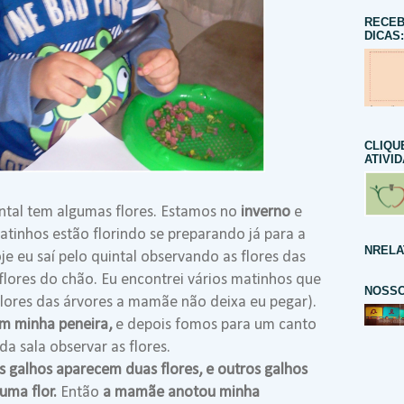
RECEB
DICAS:
CLIQU
ATIVI
ntal tem algumas flores. Estamos no
inverno
e
tinhos estão florindo se preparando já para a
NRELA
e eu saí pelo quintal observando as flores das
flores do chão. Eu encontrei vários matinhos que
NOSSO
 flores das árvores a mamãe não deixa eu pegar).
com minha peneira,
e depois fomos para um canto
da sala observar as flores.
s galhos aparecem duas flores, e outros galhos
uma flor.
Então
a mamãe anotou minha