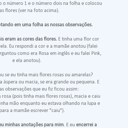
 o número 1 e o número dois na folha e colocou
 as flores (ver na foto acima).
tando em uma folha as nossas observações.
s eram as cores das flores.
E tinha uma flor cor
ela. Eu respondi a cor e a mamãe anotou (falei
rguntou como era Rosa em inglês e eu falei Pink,
e ela anotou).
 se eu tinha mais flores rosas ou amarelas?
ra áspera ou macia, se era grande ou pequena. E
das observações que eu fiz ficou assim:
s rosa (pois tinha mais flores rosas), macia e caiu
minha mão enquanto eu estava olhando na lupa e
 para a mamãe escrever "caiu").
eu minhas anotações para mim
. E eu
encerrei a