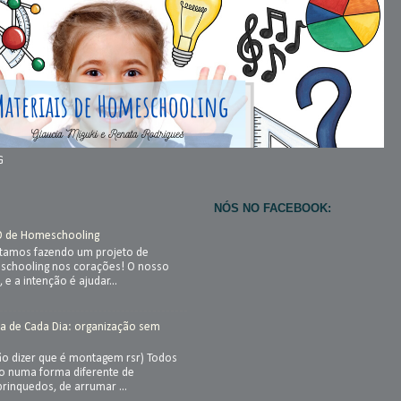
G
NÓS NO FACEBOOK:
O de Homeschooling
stamos fazendo um projeto de
chooling nos corações! O nosso
, e a intenção é ajudar...
a de Cada Dia: organização sem
ão dizer que é montagem rsr) Todos
so numa forma diferente de
brinquedos, de arrumar ...