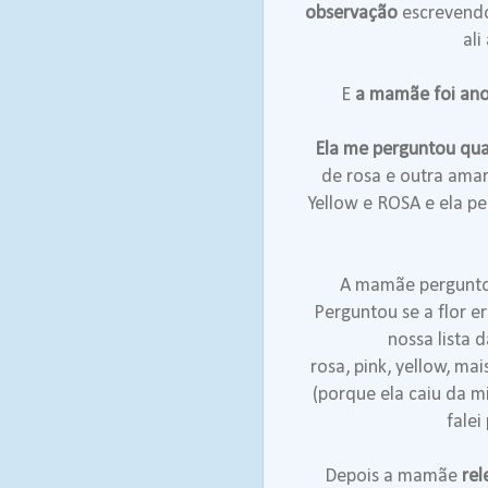
observação
escrevendo
ali
E
a mamãe foi ano
Ela me perguntou quai
de rosa e outra amar
Yellow e ROSA e ela pe
A mamãe perguntou
Perguntou se a flor e
nossa lista 
rosa, pink, yellow, mai
(porque ela caiu da 
falei
Depois a mamãe
rel