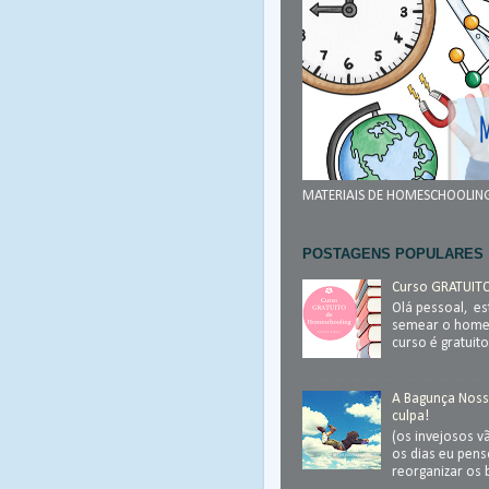
MATERIAIS DE HOMESCHOOLIN
POSTAGENS POPULARES
Curso GRATUIT
Olá pessoal, e
semear o homes
curso é gratuito
A Bagunça Noss
culpa!
(os invejosos v
os dias eu pen
reorganizar os 