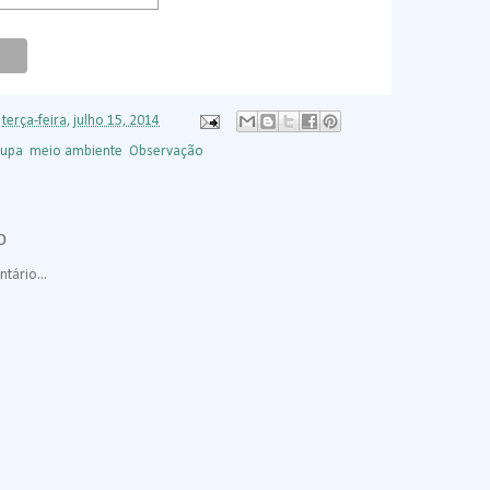
s
terça-feira, julho 15, 2014
lupa
,
meio ambiente
,
Observação
o
tário...