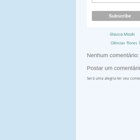
Postado por
Glaucia Mizuki
à
Marcadores:
CIências
,
flores
,
Nenhum comentário:
Postar um comentári
Será uma alegria ler seu comen