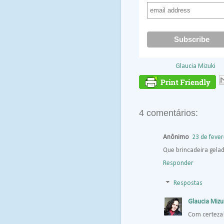
Postado por
Glaucia Mizuki
à
M
4 comentários:
Anônimo
23 de fever
Que brincadeira gela
Responder
Respostas
Glaucia Mizu
Com certeza!