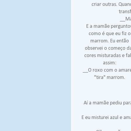
criar outras. Quan
trans
__Ma
E a mamãe pergunto
como é que eu fiz o
marrom. Eu então
observei o começo d
cores misturadas e fal
assim:
__O roxo com o amar
"tira" marrom.
Aí a mamãe pediu para
E eu misturei azul e am