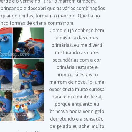
erde e o vermelho "tira" o marrom também.
 brincando e descobri que as várias combinações
 , quando unidas, formam o marrom. Que há no
inco formas de criar a cor marrom.
Como eu já conheço bem
a mistura das cores
primárias, eu me diverti
misturando as cores
secundárias com a cor
primária restante e
pronto...lá estava o
marrom de novo.
Foi uma
experiência muito curiosa
para mim e muito legal,
porque enquanto eu
brincava podia ver o gelo
derretendo e a sensação
de gelado eu achei muito