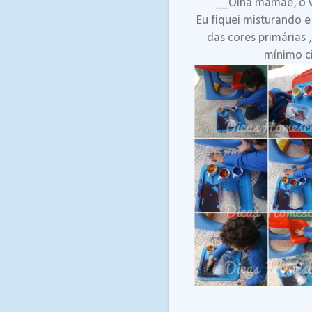
__Olha mamãe, o v
Eu fiquei misturando e
das cores primárias
mínimo c