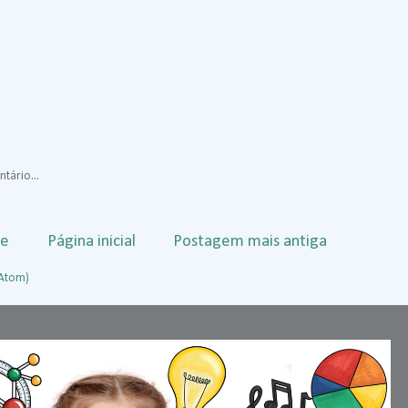
tário...
te
Página inicial
Postagem mais antiga
(Atom)