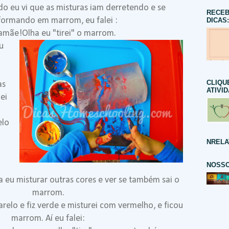
do eu vi que as misturas iam derretendo e se
RECEB
formando em marrom, eu falei :
DICAS:
mãe!Olha eu "tirei" o marrom.
u
CLIQU
as
ATIVI
ei
elo
NRELA
NOSSO
 eu misturar outras cores e ver se também sai o
marrom.
arelo e fiz verde e misturei com vermelho, e ficou
marrom. Aí eu falei: