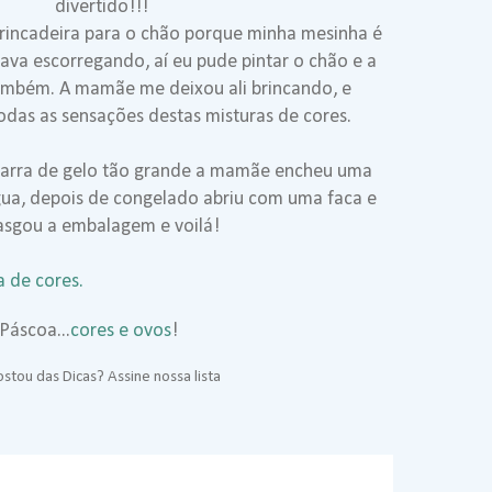
divertido!!!
brincadeira para o chão porque minha mesinha é
tava escorregando, aí eu pude pintar o chão e a
ambém. A mamãe me deixou ali brincando, e
das as sensações destas misturas de cores.
barra de gelo tão grande a mamãe encheu uma
gua, depois de congelado abriu com uma faca e
asgou a embalagem e voilá!
a de cores.
Páscoa...
cores e ovos
!
stou das Dicas? Assine nossa lista