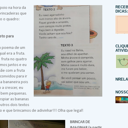
RECEB
poio na hora da
DICAS:
brincadeiras que
o o quadro:
eto para
CLIQU
m poema de um
ATIVI
qual era a fruta.
fruta no quatro
mos juntos e eu
ãe com a fruta
convidou para ir
NRELA
sa bananeira pois
 a crescer, eu
NOSSO
e bem pequenas.
espiar as bananas
os dois textos
 e que brincamos de adivinhar!!! Olha que legal!
BRINCAR DE
IMAGINAR (a partir