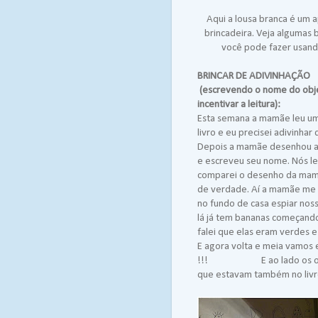
Aqui a lousa branca é um a
brincadeira. Veja algumas 
você pode fazer usand
BRINCAR DE ADIVINHAÇÃO
(escrevendo o nome do obj
incentivar a leitura):
Esta semana a mamãe leu u
livro e eu precisei adivinhar 
Depois a mamãe desenhou a 
e escreveu seu nome. Nós le
comparei o desenho da mam
de verdade. Aí a mamãe me 
no fundo de casa espiar nos
lá já tem bananas começando
falei que elas eram verdes 
E agora volta e meia vamos 
!!! E ao lado os outr
que estavam também no livro