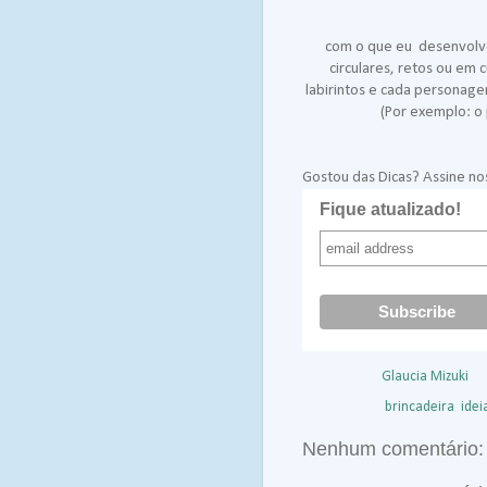
com o que eu desenvolv
circulares, retos ou em 
labirintos e cada personag
(Por exemplo: o p
Gostou das Dicas? Assine nos
Fique atualizado!
Postado por
Glaucia Mizuki
à
Marcadores:
brincadeira
,
idei
Nenhum comentário: