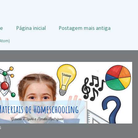
te
Página inicial
Postagem mais antiga
(Atom)
G