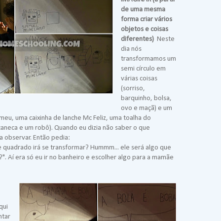
de uma mesma
forma criar vários
objetos e coisas
diferentes)
Neste
dia nós
transformamos um
semi círculo em
várias coisas
(sorriso,
barquinho, bolsa,
ovo e maçã) e um
eu, uma caixinha de lanche Mc Feliz, uma toalha do
aneca e um robô). Quando eu dizia não saber o que
 a observar. Então pedia:
 quadrado irá se transformar? Hummm... ele será algo que
". Aí era só eu ir no banheiro e escolher algo para a mamãe
qui
ntar