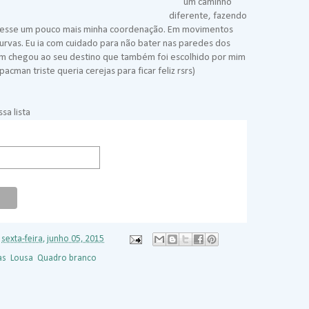
um caminho
diferente, fazendo
esse um pouco mais minha coordenação. Em movimentos
curvas. Eu ia com cuidado para não bater nas paredes dos
em chegou ao seu destino que também foi escolhido por mim
acman triste queria cerejas para ficar feliz rsrs)
sa lista
s
sexta-feira, junho 05, 2015
as
,
Lousa
,
Quadro branco