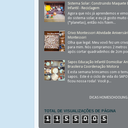
Sistema Solar: Construindo Maquete
Infantil - Reciclagem
Agora que nós já aprendemos e vimos
do sistema solar, e eu já gosto muit
(*planetas), então nós fizem...
Crivo Montessori Atividade Aniversár
Montessori
Olha que legal. Meu vovô fez um criv
para mim. Nós compramos 2 metros 
após cortar quadradinhos de 2cm por
Sapos Educação Infantil Domiciliar An
Brasileira Coordenação Motora
E esta semana brincamos com o tema
sapos. Este é o ciclo de vida do SAP
ficou nossa roda! Você p...
DICAS HOMESCHOOLING.
TOTAL DE VISUALIZAÇÕES DE PÁGINA
1
1
5
5
0
0
5