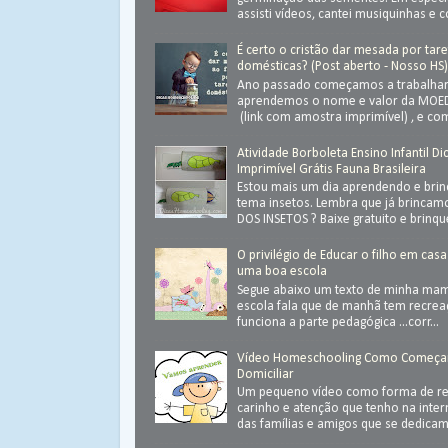
assisti vídeos, cantei musiquinhas e c
É certo o cristão dar mesada por tar
domésticas? (Post aberto - Nosso HS
Ano passado começamos a trabalhar
aprendemos o nome e valor da MOED
(link com amostra imprimível) , e com
Atividade Borboleta Ensino Infantil Di
Imprimível Grátis Fauna Brasileira
Estou mais um dia aprendendo e bri
tema insetos. Lembra que já brinca
DOS INSETOS ? Baixe gratuito e brinque 
O privilégio de Educar o filho em casa
uma boa escola
Segue abaixo um texto de minha ma
escola fala que de manhã tem recrea
funciona a parte pedagógica ...corr...
Vídeo Homeschooling Como Começa
Domiciliar
Um pequeno vídeo como forma de ret
carinho e atenção que tenho na inter
das famílias e amigos que se dedica