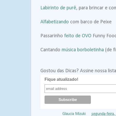
Labirinto de purê
, para brincar e co
Alfabetizando
com barco de Peixe
Passarinho
feito de OVO
Funny Foo
Cantando
música borboletinha
(de f
Gostou das Dicas? Assine nossa list
Fique atualizado!
Postado por
Glaucia Mizuki
às
segunda-feira