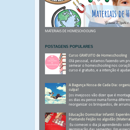
MATERIAIS DE HOMESCHOOLING
POSTAGENS POPULARES
Curso GRATUITO de Homeschooling
Olá pessoal, estamos fazendo um pr
semear o homeschooling nos coraçõ
curso é gratuito, e a intenção é ajudar.
A Bagunça Nossa de Cada Dia: organ
culpa!
(os invejosos vão dizer que é monta
os dias eu penso numa forma diferen
reorganizar os brinquedos, de arrumar
Educação Domiciliar Infantil: Experiên
Plantando Feijão no algodão (Materia
Eu comecei o dia já aprendendo sob
germinação das sementes. Em especial